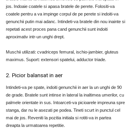
jos. Indoaie coatele si apasa bratele de perete. Folositi-va
coatele pentru a va impinge corpul de pe perete si indoiti-va
genunchii putin mai adanc. Intindeti-va bratele din nou inainte si
repetati acest proces pana cand genunchii sunt indoiti
aproximativ intr-un unghi drept.
Muschii utilizati: cvadriceps femural, ischio-jambier, gluteus
maximus. Suport: extensori spatelui, adductor triade.
2. Picior balansat in aer
Intindeti-va pe spate, indoiti genunchii in aer la un unghi de 90
de grade. Bratele sunt intinse in lateral la inaltimea umerilor, cu
palmele orientate in sus. Intoarceti-va picioarele impreuna spre
stanga, dar nu le asezati pe podea. Tineti scurt in punctul cel
mai de jos. Reveniti la pozitia initiala si rotiti-va in partea
dreapta la urmatoarea repetitie.