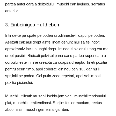
partea anterioara a deltoidului, muschi cartilaginos, serratus
anterior.
3. Einbeiniges Huftheben
Intinde-te pe spate pe podea si odihneste-ti capul pe podea.
Asezati calcaiul drept astfel incat genunchiul sa fie indoit
aproximativ intr-un unghi drept. Intinde-ti piciorul stang cat mai
drept posibil. Ridicati pelvisul pana cand partea superioara a
corpului este in linie dreapta cu coapsa dreapta. Tineti pozitia
pentru scurt timp, apoi coborati din nou pelvisul, dar nu il
sprijiniti pe podea. Cel putin zece repetari, apoi schimbati
pozitia piciorului.
Muschii utilizati: muschii ischio-jambierii, muschii tendonului
plat, muschii semitendinosi. Sprijin: fesier maxium, rectus
abdominis, muschi gemeni ai gambei.