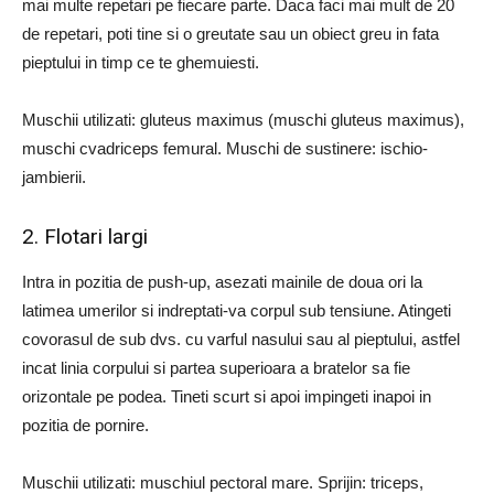
mai multe repetari pe fiecare parte. Daca faci mai mult de 20
de repetari, poti tine si o greutate sau un obiect greu in fata
pieptului in timp ce te ghemuiesti.
Muschii utilizati: gluteus maximus (muschi gluteus maximus),
muschi cvadriceps femural. Muschi de sustinere: ischio-
jambierii.
2. Flotari largi
Intra in pozitia de push-up, asezati mainile de doua ori la
latimea umerilor si indreptati-va corpul sub tensiune. Atingeti
covorasul de sub dvs. cu varful nasului sau al pieptului, astfel
incat linia corpului si partea superioara a bratelor sa fie
orizontale pe podea. Tineti scurt si apoi impingeti inapoi in
pozitia de pornire.
Muschii utilizati: muschiul pectoral mare. Sprijin: triceps,