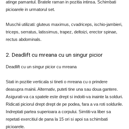
atinge pamantul. Bratele raman in pozitia intinsa. Schimbati
picioarele in urmatorul set.
Muschii utilizati: gluteus maximus, cvadriceps, ischio-jambieri,
triceps, serratus, latissimus, trapez, deltoizi, erector spinae,
rectus abdominals.
2. Deadlift cu mreana cu un singur picior
Deadlift cu un singur picior cu mreana
Stati in pozitie verticala si tineti o mreana cu o prindere
deasupra mainii. Alternativ, puteti tine una sau doua gantere.
Asigurati-va ca spatele este drept si indoiti-va inainte la solduri.
Ridicati piciorul drept drept de pe podea, fara a va roti soldurile.
Indreptati partea superioara a corpului. Simtiti-va liber sa
repetati exercitiul de pana la 15 ori si apoi sa schimbati
picioarele.