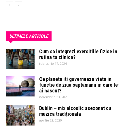
ULTIMELE ARTICOLE
Cum sa integrezi exercitiile fizice in
rutina ta zilnica?
februarie 17, 2024
Ce planeta iti guverneaza viata in
functie de ziua saptamanii in care te-
ai nascut?
noiembrie 23, 2023
Dublin – mix alcoolic asezonat cu
muzica tradiționala
aprilie 22, 2020