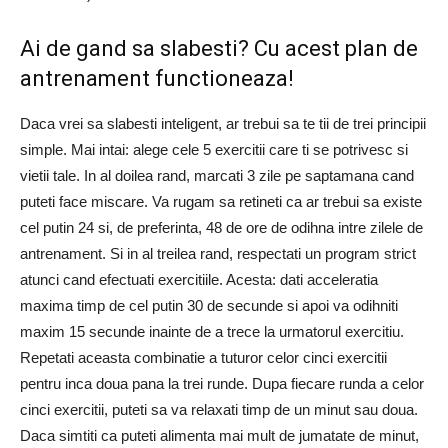
Ai de gand sa slabesti? Cu acest plan de
antrenament functioneaza!
Daca vrei sa slabesti inteligent, ar trebui sa te tii de trei principii
simple. Mai intai: alege cele 5 exercitii care ti se potrivesc si
vietii tale. In al doilea rand, marcati 3 zile pe saptamana cand
puteti face miscare. Va rugam sa retineti ca ar trebui sa existe
cel putin 24 si, de preferinta, 48 de ore de odihna intre zilele de
antrenament. Si in al treilea rand, respectati un program strict
atunci cand efectuati exercitiile. Acesta: dati acceleratia
maxima timp de cel putin 30 de secunde si apoi va odihniti
maxim 15 secunde inainte de a trece la urmatorul exercitiu.
Repetati aceasta combinatie a tuturor celor cinci exercitii
pentru inca doua pana la trei runde. Dupa fiecare runda a celor
cinci exercitii, puteti sa va relaxati timp de un minut sau doua.
Daca simtiti ca puteti alimenta mai mult de jumatate de minut,