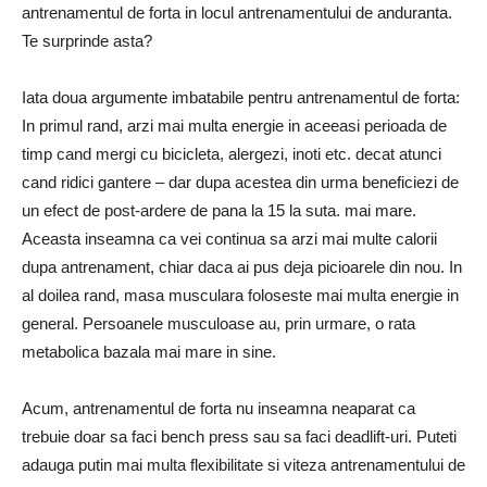
antrenamentul de forta in locul antrenamentului de anduranta.
Te surprinde asta?
Iata doua argumente imbatabile pentru antrenamentul de forta:
In primul rand, arzi mai multa energie in aceeasi perioada de
timp cand mergi cu bicicleta, alergezi, inoti etc. decat atunci
cand ridici gantere – dar dupa acestea din urma beneficiezi de
un efect de post-ardere de pana la 15 la suta. mai mare.
Aceasta inseamna ca vei continua sa arzi mai multe calorii
dupa antrenament, chiar daca ai pus deja picioarele din nou. In
al doilea rand, masa musculara foloseste mai multa energie in
general. Persoanele musculoase au, prin urmare, o rata
metabolica bazala mai mare in sine.
Acum, antrenamentul de forta nu inseamna neaparat ca
trebuie doar sa faci bench press sau sa faci deadlift-uri. Puteti
adauga putin mai multa flexibilitate si viteza antrenamentului de