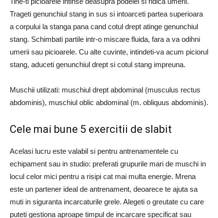
Tine-ti picioarele intinse deasupra podelei si ridica umerii.
Trageti genunchiul stang in sus si intoarceti partea superioara
a corpului la stanga pana cand cotul drept atinge genunchiul
stang. Schimbati partile intr-o miscare fluida, fara a va odihni
umerii sau picioarele. Cu alte cuvinte, intindeti-va acum piciorul
stang, aduceti genunchiul drept si cotul stang impreuna.
Muschii utilizati: muschiul drept abdominal (musculus rectus
abdominis), muschiul oblic abdominal (m. obliquus abdominis).
Cele mai bune 5 exercitii de slabit
Acelasi lucru este valabil si pentru antrenamentele cu
echipament sau in studio: preferati grupurile mari de muschi in
locul celor mici pentru a risipi cat mai multa energie. Mrena
este un partener ideal de antrenament, deoarece te ajuta sa
muti in siguranta incarcaturile grele. Alegeti o greutate cu care
puteti gestiona aproape timpul de incarcare specificat sau