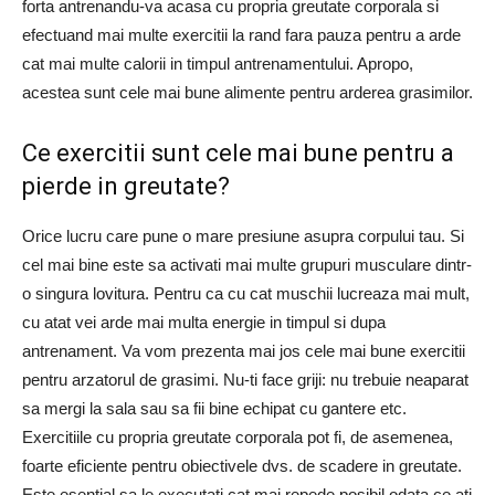
forta antrenandu-va acasa cu propria greutate corporala si
efectuand mai multe exercitii la rand fara pauza pentru a arde
cat mai multe calorii in timpul antrenamentului. Apropo,
acestea sunt cele mai bune alimente pentru arderea grasimilor.
Ce exercitii sunt cele mai bune pentru a
pierde in greutate?
Orice lucru care pune o mare presiune asupra corpului tau. Si
cel mai bine este sa activati mai multe grupuri musculare dintr-
o singura lovitura. Pentru ca cu cat muschii lucreaza mai mult,
cu atat vei arde mai multa energie in timpul si dupa
antrenament. Va vom prezenta mai jos cele mai bune exercitii
pentru arzatorul de grasimi. Nu-ti face griji: nu trebuie neaparat
sa mergi la sala sau sa fii bine echipat cu gantere etc.
Exercitiile cu propria greutate corporala pot fi, de asemenea,
foarte eficiente pentru obiectivele dvs. de scadere in greutate.
Este esential sa le executati cat mai repede posibil odata ce ati