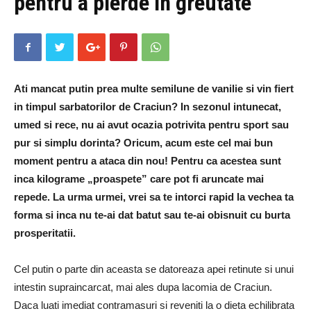
pentru a pierde in greutate
Ati mancat putin prea multe semilune de vanilie si vin fiert
in timpul sarbatorilor de Craciun? In sezonul intunecat,
umed si rece, nu ai avut ocazia potrivita pentru sport sau
pur si simplu dorinta? Oricum, acum este cel mai bun
moment pentru a ataca din nou! Pentru ca acestea sunt
inca kilograme „proaspete” care pot fi aruncate mai
repede. La urma urmei, vrei sa te intorci rapid la vechea ta
forma si inca nu te-ai dat batut sau te-ai obisnuit cu burta
prosperitatii.
Cel putin o parte din aceasta se datoreaza apei retinute si unui
intestin supraincarcat, mai ales dupa lacomia de Craciun.
Daca luati imediat contramasuri si reveniti la o dieta echilibrata