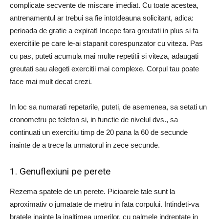
complicate secvente de miscare imediat. Cu toate acestea,
antrenamentul ar trebui sa fie intotdeauna solicitant, adica:
perioada de gratie a expirat! Incepe fara greutati in plus si fa
exercitiile pe care le-ai stapanit corespunzator cu viteza. Pas
cu pas, puteti acumula mai multe repetitii si viteza, adaugati
greutati sau alegeti exercitii mai complexe. Corpul tau poate
face mai mult decat crezi.
In loc sa numarati repetarile, puteti, de asemenea, sa setati un
cronometru pe telefon si, in functie de nivelul dvs., sa
continuati un exercitiu timp de 20 pana la 60 de secunde
inainte de a trece la urmatorul in zece secunde.
1. Genuflexiuni pe perete
Rezema spatele de un perete. Picioarele tale sunt la
aproximativ o jumatate de metru in fata corpului. Intindeti-va
bratele inainte la inaltimea umerilor, cu palmele indreptate in