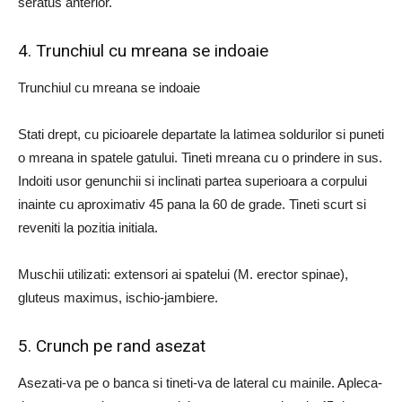
seratus anterior.
4. Trunchiul cu mreana se indoaie
Trunchiul cu mreana se indoaie
Stati drept, cu picioarele departate la latimea soldurilor si puneti
o mreana in spatele gatului. Tineti mreana cu o prindere in sus.
Indoiti usor genunchii si inclinati partea superioara a corpului
inainte cu aproximativ 45 pana la 60 de grade. Tineti scurt si
reveniti la pozitia initiala.
Muschii utilizati: extensori ai spatelui (M. erector spinae),
gluteus maximus, ischio-jambiere.
5. Crunch pe rand asezat
Asezati-va pe o banca si tineti-va de lateral cu mainile. Apleca-