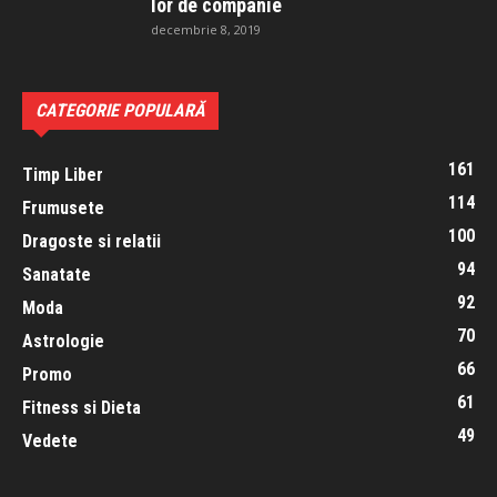
lor de companie
decembrie 8, 2019
CATEGORIE POPULARĂ
161
Timp Liber
114
Frumusete
100
Dragoste si relatii
94
Sanatate
92
Moda
70
Astrologie
66
Promo
61
Fitness si Dieta
49
Vedete