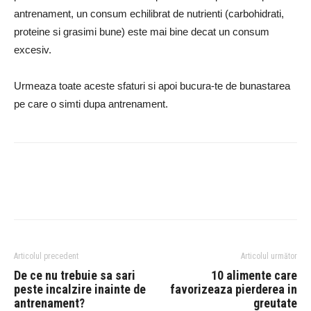
antrenament, un consum echilibrat de nutrienti (carbohidrati,
proteine ​​si grasimi bune) este mai bine decat un consum
excesiv.
Urmeaza toate aceste sfaturi si apoi bucura-te de bunastarea
pe care o simti dupa antrenament.
Articolul precedent
Articolul următor
De ce nu trebuie sa sari
10 alimente care
peste incalzire inainte de
favorizeaza pierderea in
antrenament?
greutate