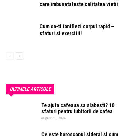
care imbunatateste calitatea vietii
Cum sa-ti tonifiezi corpul rapid –
sfaturi si exercitii!
ULTIMELE ARTICOLE
Te ajuta cafeaua sa slabesti? 10
sfaturi pentru iubitorii de cafea
august 18, 2024
Ce este horoscopul sideral si cum