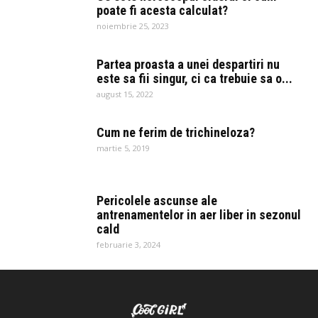
poate fi acesta calculat?
noiembrie 25, 2023
Partea proasta a unei despartiri nu
este sa fii singur, ci ca trebuie sa o...
august 15, 2022
Cum ne ferim de trichineloza?
martie 5, 2019
Pericolele ascunse ale
antrenamentelor in aer liber in sezonul
cald
februarie 3, 2024