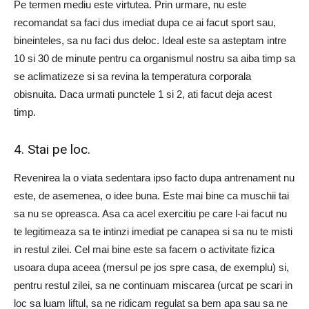
Pe termen mediu este virtutea. Prin urmare, nu este
recomandat sa faci dus imediat dupa ce ai facut sport sau,
bineinteles, sa nu faci dus deloc. Ideal este sa asteptam intre
10 si 30 de minute pentru ca organismul nostru sa aiba timp sa
se aclimatizeze si sa revina la temperatura corporala
obisnuita. Daca urmati punctele 1 si 2, ati facut deja acest
timp.
4. Stai pe loc.
Revenirea la o viata sedentara ipso facto dupa antrenament nu
este, de asemenea, o idee buna. Este mai bine ca muschii tai
sa nu se opreasca. Asa ca acel exercitiu pe care l-ai facut nu
te legitimeaza sa te intinzi imediat pe canapea si sa nu te misti
in restul zilei. Cel mai bine este sa facem o activitate fizica
usoara dupa aceea (mersul pe jos spre casa, de exemplu) si,
pentru restul zilei, sa ne continuam miscarea (urcat pe scari in
loc sa luam liftul, sa ne ridicam regulat sa bem apa sau sa ne