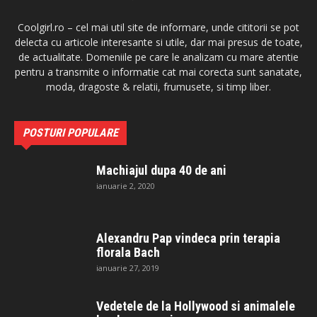
Coolgirl.ro – cel mai util site de informare, unde cititorii se pot
delecta cu articole interesante si utile, dar mai presus de toate,
de actualitate. Domeniile pe care le analizam cu mare atentie
pentru a transmite o informatie cat mai corecta sunt sanatate,
moda, dragoste & relatii, frumusete, si timp liber.
POSTURI POPULARE
Machiajul dupa 40 de ani
ianuarie 2, 2020
Alexandru Pap vindeca prin terapia
florala Bach
ianuarie 27, 2019
Vedetele de la Hollywood si animalele