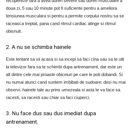
recupereze fara a avea dureri severe sau dureri musculare a
doua zi. 5 sau 10 minute pot fi suficiente pentru a ameliora
tensiunea musculara si pentru a permite corpului nostru sa se
raceasca treptat, pana cand ritmul cardiac atinge si ritmul
obisnuit.
2. A nu se schimba hainele
Este tentant sa vii acasa si sa incepi sa faci cina sau sa te uiti
la televizor fara sa te schimbi dupa antrenament, dar este un
alt dintre cele mai proaste obiceiuri pe care le poti dobandi. Si
nu numai atunci cand suntem imbibati de sudoare: desi nu mai
observi, hainele tale au prins umezeala si asta te va face sa
racesti, sa racesti sau chiar sa faci ciuperci.
3. Nu face dus sau dus imediat dupa
antrenament.