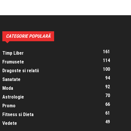
CATEGORIE POPULARĂ
161
Timp Liber
114
Frumusete
100
Dragoste si relatii
94
Sanatate
92
Moda
70
Astrologie
66
Promo
61
Fitness si Dieta
49
Vedete