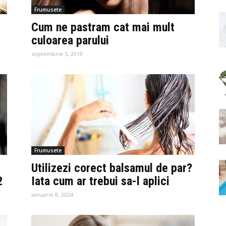
Frumusete
Cum ne pastram cat mai mult
culoarea parului
septembrie 5, 2019
Frumusete
Utilizezi corect balsamul de par?
2
Iata cum ar trebui sa-l aplici
ianuarie 8, 2024