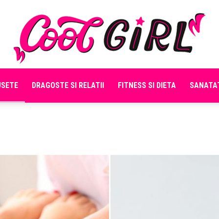
USETE
DRAGOSTE SI RELATII
FITNESS SI DIETA
SANATA
Cool
Girl