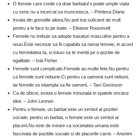
O femeie care crede ca doar barbatul ii poate umple viata
cu sens nu a incercat sa munceasca. – Printesa Diana
Invata din greselile altora.Nu poti trai suficient de mult
pentru a le face tu pe toate. – Eleanor Roosevelt
Femeile nu trebuie sa adopte trasaturi masculine pentru a
reusi.Este necesar sa fii capabila sa ramai femeie, in acord
cu feminitatea ta, si totusi sa te mentii pe o pozitie de
egalitate. – Isla Fisher
Femeile sunt complicate.Femeile au multe fete.Nu pentru
ca femeile sunt nebune.Ci pentru ca oamenii sunt nebuni,
iar femeile se intampla sa fie oameni. – Tavi Gevinson
Ca de obicei, exista o femeie minunata in spatele oricarui
idiot. – John Lennon
Pentru o femeie, un barbat este un simbol al pozitiei
sociale; pentru un barbat, o femeie este un simbol al
placerii.Nu este de mirare ca societatea umana este
fascinata de pozitiile sociale si de placerile carnii. – Anonim