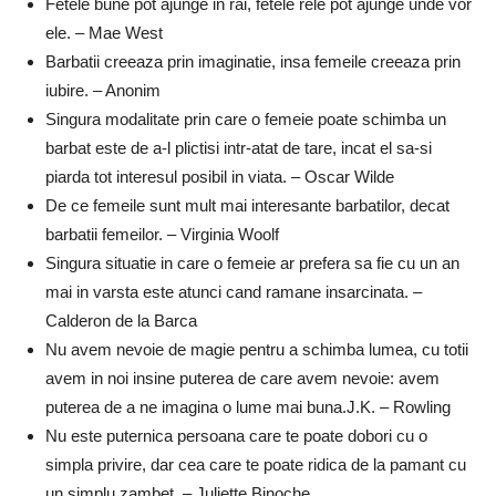
Fetele bune pot ajunge in rai, fetele rele pot ajunge unde vor
ele. – Mae West
Barbatii creeaza prin imaginatie, insa femeile creeaza prin
iubire. – Anonim
Singura modalitate prin care o femeie poate schimba un
barbat este de a-l plictisi intr-atat de tare, incat el sa-si
piarda tot interesul posibil in viata. – Oscar Wilde
De ce femeile sunt mult mai interesante barbatilor, decat
barbatii femeilor. – Virginia Woolf
Singura situatie in care o femeie ar prefera sa fie cu un an
mai in varsta este atunci cand ramane insarcinata. –
Calderon de la Barca
Nu avem nevoie de magie pentru a schimba lumea, cu totii
avem in noi insine puterea de care avem nevoie: avem
puterea de a ne imagina o lume mai buna.J.K. – Rowling
Nu este puternica persoana care te poate dobori cu o
simpla privire, dar cea care te poate ridica de la pamant cu
un simplu zambet. – Juliette Binoche