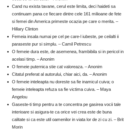
Cand nu exista tavane, cerul este limita, deci haideti sa
continuam pana ce fiecare dintre cele 161 milioane de fete
si femei din America primeste ocazia pe care o merita. –
Hillary Clinton
Femeia insala numai pe cel pe care-l iubeste, pe ceilalti ii
paraseste pur si simplu. – Camil Petrescu
O femeie dura este, de asemenea, frambibila si in pericol in
acelasi timp. – Anonim
O femeie puternica stie cat valoreaza. – Anonim
Citatul preferat al autorului, chiar aici, da. – Anonim
O femeie inteleapta nu doreste sa fie inamicul cuiva; o
femeie inteleapta refuza sa fie victima cuiva. – Maya
Angelou
Gaseste-ti timp pentru a te concentra pe gasirea vocii tale
interioare si asigura-te ca orice vei crea este de buna
calitate si ca este util oamenilor in viata lor de zi cu zi. – Brit
Morin