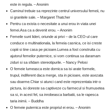
este in regula. – Anonim
Caminul trebuie sa reprezinte centrul universului femeii, nu
si granitele sale. – Margaret Thatcher
Pentru ca exista o necesitate a unui erou in viata unei
femei.Asa ca a devenit erou. – Anonim
Femeile sunt lideri, oriunde ai privi – de la CEO-ul care
conduce o multinationala, la femeia casnica, ce isi creste
copiii si tine casa pe picioare.Lumea a fost construita cu
ajutorul femeilor puternice, si vom continua sa daramam
ziduri si sa sfidam stereotipurile. – Nancy Pelosi
O femeie lumeasca este dornica sa isi arate formele,
trupul, indiferent daca merge, sta in picioare, este asezata
sau doarme.Chiar si atunci cand este reprezentata intr-o
pictura, isi doreste sa captiveze cu farmecul si frumusetea
sa si, in acest fel, sa inrobeasca barbatii, sa le rapesca
taria inimii. – Buddha
O femeie puternica este propriul ei erou. – Anonim