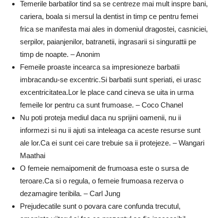
Temerile barbatilor tind sa se centreze mai mult inspre bani,
cariera, boala si mersul la dentist in timp ce pentru femei
frica se manifesta mai ales in domeniul dragostei, casniciei,
serpilor, paianjenilor, batranetii, ingrasarii si singurattii pe
timp de noapte. – Anonim
Femeile proaste incearca sa impresioneze barbatii
imbracandu-se excentric.Si barbatii sunt speriati, ei urasc
excentricitatea.Lor le place cand cineva se uita in urma
femeile lor pentru ca sunt frumoase. – Coco Chanel
Nu poti proteja mediul daca nu sprijini oamenii, nu ii
informezi si nu ii ajuti sa inteleaga ca aceste resurse sunt
ale lor.Ca ei sunt cei care trebuie sa ii protejeze. – Wangari
Maathai
O femeie nemaipomenit de frumoasa este o sursa de
teroare.Ca si o regula, o femeie frumoasa rezerva o
dezamagire teribila. – Carl Jung
Prejudecatile sunt o povara care confunda trecutul,