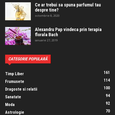
Ce ar trebui sa spuna parfumul tau
despre tine?
octombrie 8, 2020
Alexandru Pap vindeca prin terapia
florala Bach
ianuarie 27, 2019
CATEGORIE POPULARĂ
161
Timp Liber
114
Frumusete
100
Dragoste si relatii
94
Sanatate
92
Moda
70
Astrologie