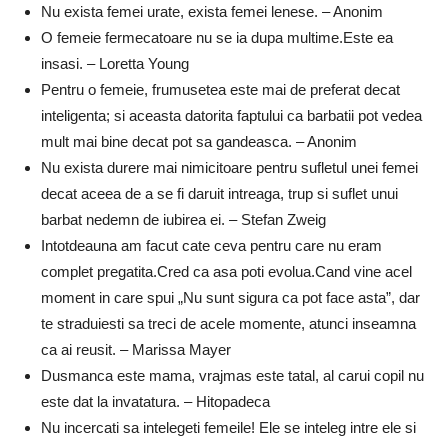
Nu exista femei urate, exista femei lenese. – Anonim
O femeie fermecatoare nu se ia dupa multime.Este ea
insasi. – Loretta Young
Pentru o femeie, frumusetea este mai de preferat decat
inteligenta; si aceasta datorita faptului ca barbatii pot vedea
mult mai bine decat pot sa gandeasca. – Anonim
Nu exista durere mai nimicitoare pentru sufletul unei femei
decat aceea de a se fi daruit intreaga, trup si suflet unui
barbat nedemn de iubirea ei. – Stefan Zweig
Intotdeauna am facut cate ceva pentru care nu eram
complet pregatita.Cred ca asa poti evolua.Cand vine acel
moment in care spui „Nu sunt sigura ca pot face asta”, dar
te straduiesti sa treci de acele momente, atunci inseamna
ca ai reusit. – Marissa Mayer
Dusmanca este mama, vrajmas este tatal, al carui copil nu
este dat la invatatura. – Hitopadeca
Nu incercati sa intelegeti femeile! Ele se inteleg intre ele si