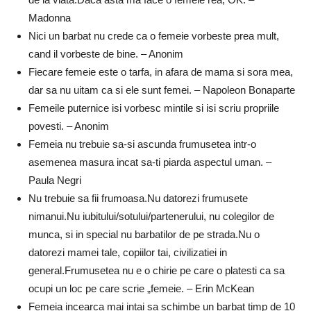
Madonna
Nici un barbat nu crede ca o femeie vorbeste prea mult,
cand il vorbeste de bine. – Anonim
Fiecare femeie este o tarfa, in afara de mama si sora mea,
dar sa nu uitam ca si ele sunt femei. – Napoleon Bonaparte
Femeile puternice isi vorbesc mintile si isi scriu propriile
povesti. – Anonim
Femeia nu trebuie sa-si ascunda frumusetea intr-o
asemenea masura incat sa-ti piarda aspectul uman. –
Paula Negri
Nu trebuie sa fii frumoasa.Nu datorezi frumusete
nimanui.Nu iubitului/sotului/partenerului, nu colegilor de
munca, si in special nu barbatilor de pe strada.Nu o
datorezi mamei tale, copiilor tai, civilizatiei in
general.Frumusetea nu e o chirie pe care o platesti ca sa
ocupi un loc pe care scrie „femeie. – Erin McKean
Femeia incearca mai intai sa schimbe un barbat timp de 10