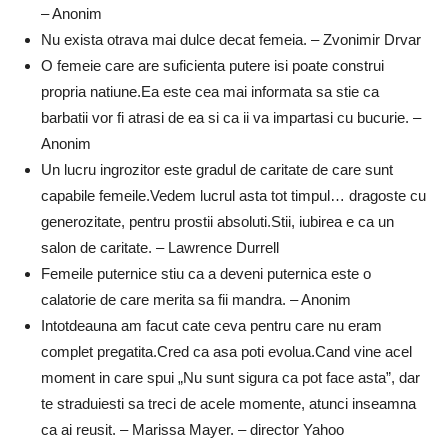
– Anonim
Nu exista otrava mai dulce decat femeia. – Zvonimir Drvar
O femeie care are suficienta putere isi poate construi
propria natiune.Ea este cea mai informata sa stie ca
barbatii vor fi atrasi de ea si ca ii va impartasi cu bucurie. –
Anonim
Un lucru ingrozitor este gradul de caritate de care sunt
capabile femeile.Vedem lucrul asta tot timpul… dragoste cu
generozitate, pentru prostii absoluti.Stii, iubirea e ca un
salon de caritate. – Lawrence Durrell
Femeile puternice stiu ca a deveni puternica este o
calatorie de care merita sa fii mandra. – Anonim
Intotdeauna am facut cate ceva pentru care nu eram
complet pregatita.Cred ca asa poti evolua.Cand vine acel
moment in care spui „Nu sunt sigura ca pot face asta”, dar
te straduiesti sa treci de acele momente, atunci inseamna
ca ai reusit. – Marissa Mayer. – director Yahoo