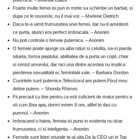
Foarte multe femei isi pun in minte sa schimbe un barbat, si
dupa ce le reuseste, nu il mai vor. – Marlene Dietrich
Daca te-a uimit frumusetea unei femei, dar nu-ti amintesti
ce purta, atunci era perfect imbracata. – Anonim
Nu poti controla o femeie puternica. – Anonim
O femeie poate ajunge sa aiba riduri si celulita, sa-si piarda
silueta, forma pieptului, abilitatea de a purta un copil, chiar
si simtul umorului, dar nici una dintre acestea nu implica
pierderea sexualitatii ei, feminitatii sale. – Barbara Gordon
Cuvintele sunt puternice.Televizorul are putere.Pixul meu
detine putere. – Shonda Rhimes
Fii precaut cu tine pentru ca esti suficient de matur pentru a
sti cum.Bea apa, dormi minim 8 ore, altfel te dau cu
pumnul. – Anonim
Imbracand o haina, femeia isi pune in evidenta nu doar
frumusetea, ci si inteligenta. – Anonim
Femeile sunt lideri oriunde te-ai uita.De la CEO-uri in Top