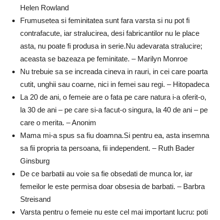
Helen Rowland
Frumusetea si feminitatea sunt fara varsta si nu pot fi
contrafacute, iar stralucirea, desi fabricantilor nu le place
asta, nu poate fi produsa in serie.Nu adevarata stralucire;
aceasta se bazeaza pe feminitate. – Marilyn Monroe
Nu trebuie sa se increada cineva in rauri, in cei care poarta
cutit, unghii sau coarne, nici in femei sau regi. – Hitopadeca
La 20 de ani, o femeie are o fata pe care natura i-a oferit-o,
la 30 de ani – pe care si-a facut-o singura, la 40 de ani – pe
care o merita. – Anonim
Mama mi-a spus sa fiu doamna.Si pentru ea, asta insemna
sa fii propria ta persoana, fii independent. – Ruth Bader
Ginsburg
De ce barbatii au voie sa fie obsedati de munca lor, iar
femeilor le este permisa doar obsesia de barbati. – Barbra
Streisand
Varsta pentru o femeie nu este cel mai important lucru: poti