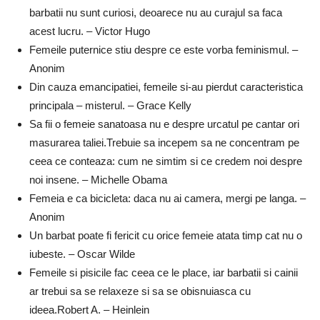
barbatii nu sunt curiosi, deoarece nu au curajul sa faca
acest lucru. – Victor Hugo
Femeile puternice stiu despre ce este vorba feminismul. –
Anonim
Din cauza emancipatiei, femeile si-au pierdut caracteristica
principala – misterul. – Grace Kelly
Sa fii o femeie sanatoasa nu e despre urcatul pe cantar ori
masurarea taliei.Trebuie sa incepem sa ne concentram pe
ceea ce conteaza: cum ne simtim si ce credem noi despre
noi insene. – Michelle Obama
Femeia e ca bicicleta: daca nu ai camera, mergi pe langa. –
Anonim
Un barbat poate fi fericit cu orice femeie atata timp cat nu o
iubeste. – Oscar Wilde
Femeile si pisicile fac ceea ce le place, iar barbatii si cainii
ar trebui sa se relaxeze si sa se obisnuiasca cu
ideea.Robert A. – Heinlein