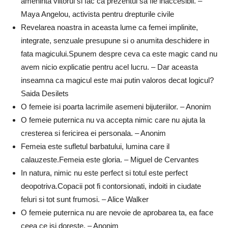
ameninta viitorul si fac ca prezentul sa fie inaccesibil. –
Maya Angelou, activista pentru drepturile civile
Revelarea noastra in aceasta lume ca femei implinite,
integrate, senzuale presupune si o anumita deschidere in
fata magicului.Spunem despre ceva ca este magic cand nu
avem nicio explicatie pentru acel lucru. – Dar aceasta
inseamna ca magicul este mai putin valoros decat logicul?
Saida Desilets
O femeie isi poarta lacrimile asemeni bijuteriilor. – Anonim
O femeie puternica nu va accepta nimic care nu ajuta la
cresterea si fericirea ei personala. – Anonim
Femeia este sufletul barbatului, lumina care il
calauzeste.Femeia este gloria. – Miguel de Cervantes
In natura, nimic nu este perfect si totul este perfect
deopotriva.Copacii pot fi contorsionati, indoiti in ciudate
feluri si tot sunt frumosi. – Alice Walker
O femeie puternica nu are nevoie de aprobarea ta, ea face
ceea ce isi doreste. – Anonim