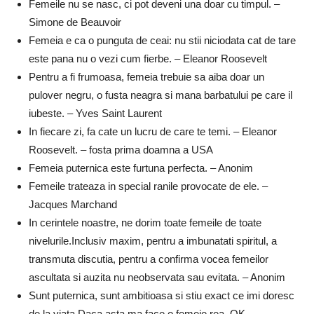
Femeile nu se nasc, ci pot deveni una doar cu timpul. –
Simone de Beauvoir
Femeia e ca o punguta de ceai: nu stii niciodata cat de tare
este pana nu o vezi cum fierbe. – Eleanor Roosevelt
Pentru a fi frumoasa, femeia trebuie sa aiba doar un
pulover negru, o fusta neagra si mana barbatului pe care il
iubeste. – Yves Saint Laurent
In fiecare zi, fa cate un lucru de care te temi. – Eleanor
Roosevelt. – fosta prima doamna a USA
Femeia puternica este furtuna perfecta. – Anonim
Femeile trateaza in special ranile provocate de ele. –
Jacques Marchand
In cerintele noastre, ne dorim toate femeile de toate
nivelurile.Inclusiv maxim, pentru a imbunatati spiritul, a
transmuta discutia, pentru a confirma vocea femeilor
ascultata si auzita nu neobservata sau evitata. – Anonim
Sunt puternica, sunt ambitioasa si stiu exact ce imi doresc
de la viata.Daca asta ma face o femeie rea, OK. –