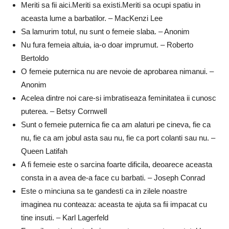
Meriti sa fii aici.Meriti sa existi.Meriti sa ocupi spatiu in
aceasta lume a barbatilor. – MacKenzi Lee
Sa lamurim totul, nu sunt o femeie slaba. – Anonim
Nu fura femeia altuia, ia-o doar imprumut. – Roberto
Bertoldo
O femeie puternica nu are nevoie de aprobarea nimanui. –
Anonim
Acelea dintre noi care-si imbratiseaza feminitatea ii cunosc
puterea. – Betsy Cornwell
Sunt o femeie puternica fie ca am alaturi pe cineva, fie ca
nu, fie ca am jobul asta sau nu, fie ca port colanti sau nu. –
Queen Latifah
A fi femeie este o sarcina foarte dificila, deoarece aceasta
consta in a avea de-a face cu barbati. – Joseph Conrad
Este o minciuna sa te gandesti ca in zilele noastre
imaginea nu conteaza: aceasta te ajuta sa fii impacat cu
tine insuti. – Karl Lagerfeld