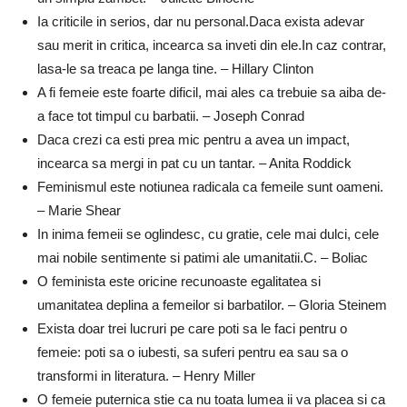
Ia criticile in serios, dar nu personal.Daca exista adevar
sau merit in critica, incearca sa inveti din ele.In caz contrar,
lasa-le sa treaca pe langa tine. – Hillary Clinton
A fi femeie este foarte dificil, mai ales ca trebuie sa aiba de-
a face tot timpul cu barbatii. – Joseph Conrad
Daca crezi ca esti prea mic pentru a avea un impact,
incearca sa mergi in pat cu un tantar. – Anita Roddick
Feminismul este notiunea radicala ca femeile sunt oameni.
– Marie Shear
In inima femeii se oglindesc, cu gratie, cele mai dulci, cele
mai nobile sentimente si patimi ale umanitatii.C. – Boliac
O feminista este oricine recunoaste egalitatea si
umanitatea deplina a femeilor si barbatilor. – Gloria Steinem
Exista doar trei lucruri pe care poti sa le faci pentru o
femeie: poti sa o iubesti, sa suferi pentru ea sau sa o
transformi in literatura. – Henry Miller
O femeie puternica stie ca nu toata lumea ii va placea si ca