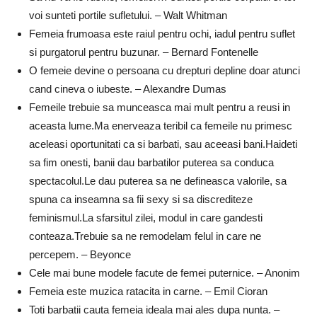
voi sunteti portile sufletului. – Walt Whitman
Femeia frumoasa este raiul pentru ochi, iadul pentru suflet
si purgatorul pentru buzunar. – Bernard Fontenelle
O femeie devine o persoana cu drepturi depline doar atunci
cand cineva o iubeste. – Alexandre Dumas
Femeile trebuie sa munceasca mai mult pentru a reusi in
aceasta lume.Ma enerveaza teribil ca femeile nu primesc
aceleasi oportunitati ca si barbati, sau aceeasi bani.Haideti
sa fim onesti, banii dau barbatilor puterea sa conduca
spectacolul.Le dau puterea sa ne defineasca valorile, sa
spuna ca inseamna sa fii sexy si sa discrediteze
feminismul.La sfarsitul zilei, modul in care gandesti
conteaza.Trebuie sa ne remodelam felul in care ne
percepem. – Beyonce
Cele mai bune modele facute de femei puternice. – Anonim
Femeia este muzica ratacita in carne. – Emil Cioran
Toti barbatii cauta femeia ideala mai ales dupa nunta. –