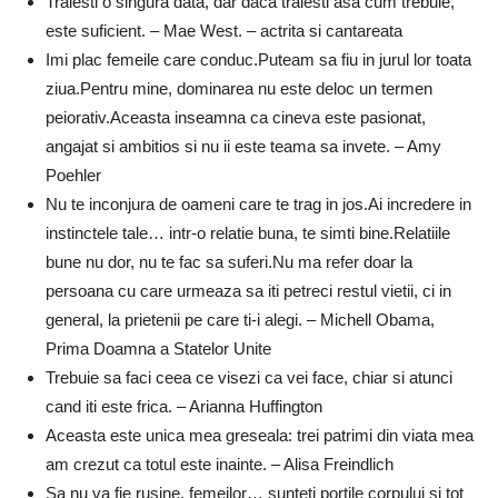
Traiesti o singura data, dar daca traiesti asa cum trebuie,
este suficient. – Mae West. – actrita si cantareata
Imi plac femeile care conduc.Puteam sa fiu in jurul lor toata
ziua.Pentru mine, dominarea nu este deloc un termen
peiorativ.Aceasta inseamna ca cineva este pasionat,
angajat si ambitios si nu ii este teama sa invete. – Amy
Poehler
Nu te inconjura de oameni care te trag in jos.Ai incredere in
instinctele tale… intr-o relatie buna, te simti bine.Relatiile
bune nu dor, nu te fac sa suferi.Nu ma refer doar la
persoana cu care urmeaza sa iti petreci restul vietii, ci in
general, la prietenii pe care ti-i alegi. – Michell Obama,
Prima Doamna a Statelor Unite
Trebuie sa faci ceea ce visezi ca vei face, chiar si atunci
cand iti este frica. – Arianna Huffington
Aceasta este unica mea greseala: trei patrimi din viata mea
am crezut ca totul este inainte. – Alisa Freindlich
Sa nu va fie rusine, femeilor… sunteti portile corpului si tot