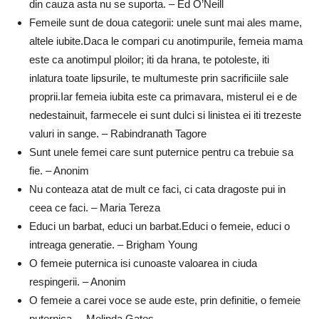
din cauza asta nu se suporta. – Ed O’Neill
Femeile sunt de doua categorii: unele sunt mai ales mame,
altele iubite.Daca le compari cu anotimpurile, femeia mama
este ca anotimpul ploilor; iti da hrana, te potoleste, iti
inlatura toate lipsurile, te multumeste prin sacrificiile sale
proprii.Iar femeia iubita este ca primavara, misterul ei e de
nedestainuit, farmecele ei sunt dulci si linistea ei iti trezeste
valuri in sange. – Rabindranath Tagore
Sunt unele femei care sunt puternice pentru ca trebuie sa
fie. – Anonim
Nu conteaza atat de mult ce faci, ci cata dragoste pui in
ceea ce faci. – Maria Tereza
Educi un barbat, educi un barbat.Educi o femeie, educi o
intreaga generatie. – Brigham Young
O femeie puternica isi cunoaste valoarea in ciuda
respingerii. – Anonim
O femeie a carei voce se aude este, prin definitie, o femeie
puternica. – Melinda Gates