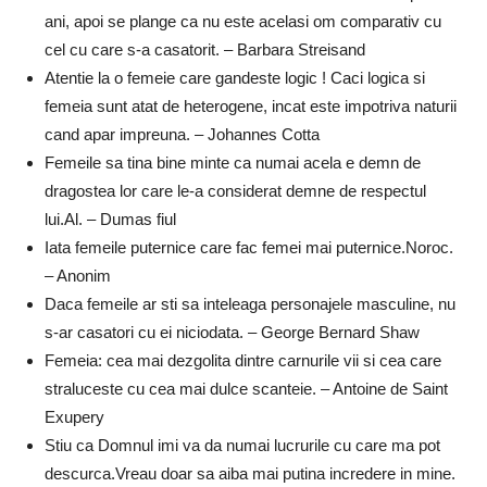
ani, apoi se plange ca nu este acelasi om comparativ cu
cel cu care s-a casatorit. – Barbara Streisand
Atentie la o femeie care gandeste logic ! Caci logica si
femeia sunt atat de heterogene, incat este impotriva naturii
cand apar impreuna. – Johannes Cotta
Femeile sa tina bine minte ca numai acela e demn de
dragostea lor care le-a considerat demne de respectul
lui.Al. – Dumas fiul
Iata femeile puternice care fac femei mai puternice.Noroc.
– Anonim
Daca femeile ar sti sa inteleaga personajele masculine, nu
s-ar casatori cu ei niciodata. – George Bernard Shaw
Femeia: cea mai dezgolita dintre carnurile vii si cea care
straluceste cu cea mai dulce scanteie. – Antoine de Saint
Exupery
Stiu ca Domnul imi va da numai lucrurile cu care ma pot
descurca.Vreau doar sa aiba mai putina incredere in mine.