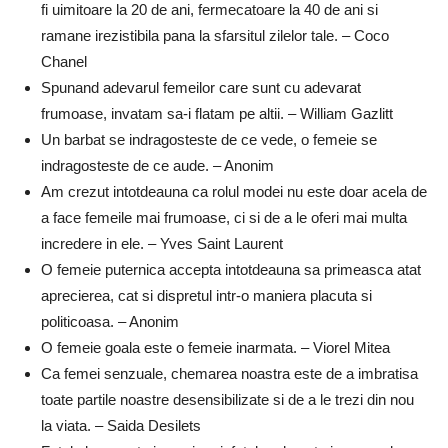
fi uimitoare la 20 de ani, fermecatoare la 40 de ani si
ramane irezistibila pana la sfarsitul zilelor tale. – Coco
Chanel
Spunand adevarul femeilor care sunt cu adevarat
frumoase, invatam sa-i flatam pe altii. – William Gazlitt
Un barbat se indragosteste de ce vede, o femeie se
indragosteste de ce aude. – Anonim
Am crezut intotdeauna ca rolul modei nu este doar acela de
a face femeile mai frumoase, ci si de a le oferi mai multa
incredere in ele. – Yves Saint Laurent
O femeie puternica accepta intotdeauna sa primeasca atat
aprecierea, cat si dispretul intr-o maniera placuta si
politicoasa. – Anonim
O femeie goala este o femeie inarmata. – Viorel Mitea
Ca femei senzuale, chemarea noastra este de a imbratisa
toate partile noastre desensibilizate si de a le trezi din nou
la viata. – Saida Desilets