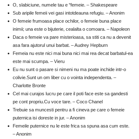
O, slabiciune, numele tau e “femeie. – Shakespeare
Sub aripile femeii vei gasi intotdeauna refugiu. – Anonim
O femeie frumoasa place ochilor, o femeie buna place
inimii; una este o bijuterie, cealalta o comoara. – Napoleon
Daca o femeie va pare misterioasa, sa stiti ca nu a devenit
asa fara ajutorul unui barbat. – Audrey Hepburn
Femeia nu este nici mai buna nici mai rea decat barbatul-ea
este mai scumpa. – Vieru
Eu nu sunt o pasare si nimeni nu ma poate inchide intr-o
colivie.Sunt un om liber cu o vointa independenta. –
Charlotte Bronte
Cel mai curajos lucru pe care il poti face este sa gandesti
pe cont propriu.Cu voce tare. – Coco Chanel
Trebuie sa muncesti pentru a fi cineva pe care o femeie
puternica isi doreste in jur. – Anonim
Femeile puternice nu le este frica sa spuna asa cum este.
– Anonim