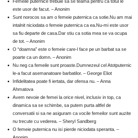
Femeile puternice trebuie sa se teama pentru ca totul le
este usor de facut. – Anonim
Sunt norocos sa am o femeie puternica ca sotie.Nu am mai
intalnit niciodata o femeie puternica ca ea.Nu-mi este usor
sa fiu departe de casa.Dar stiu ca sotia mea se va ocupa
de tot. – Anonim
O “doamna” este o femeie care-l face pe un barbat sa se
poarte ca un domn. – Anonim
Nu neg ca femeile sunt proaste.Dumnezeul cel Atotputernic
le-a facut asemanatoare barbatilor. – George Eliot
Infidelitatea poate fi iertata, dar ofensa nu. – Anna
Ahmatova
Avem nevoie de femei la orice nivel, inclusiv in top, ca
dinamica sa se schimbe, sa putem purta altfel de
conversatii si sa ne asiguram ca vocile femeilor sunt auzite
nu trecute cu vederea. – Sheryl Sandberg
O femeie puternica nu isi pierde niciodata speranta. –
Anonim