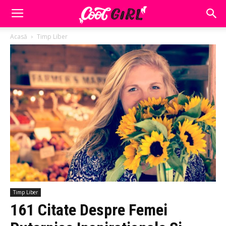
Acasă
Timp Liber
Timp Liber
161 Citate Despre Femei