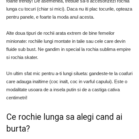
foarte trendy! De asemenea, trebuie sa-ti accesorizezi rochia
lunga cu tocuri (chiar si mici). Daca nu iti plac tocurile, opteaza
pentru panele, e foarte la moda anul acesta.
Alte doua tipuri de rochii arata extrem de bine femeilor
minionate: rochiile lungi montate in talie sau cele care devin
fluide sub bust. Ne gandim in special la rochia sublima empire
si rochia skater.
Un ultim sfat mic pentru a-ti lungi silueta: gandeste-te la coafuri
care adauga inaltime (coc inalt, coc in varful capului). Este o
modalitate usoara de a insela putin si de a castiga cativa
centimetri!
Ce rochie lunga sa alegi cand ai
burta?