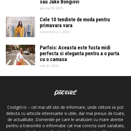
sau Jake Bongiovi
aprilie 29, 2025
Cele 10 tendinte de moda pentru
primavara vara
septembrie 5, 2025
Parfois: Aceasta este fusta midi
perfecta si eleganta pentru a o purta
cu o camasa
mai 31, 2023
Coolgirl.ro – cel mai util site de informare, unde cititorii se pot
delecta cu articole interesante si utile, dar mai presus de toate,
de actualitate. Domeniile pe care le analizam cu mare atentie
pentru a transmite o informatie cat mai corecta sunt sanatate,