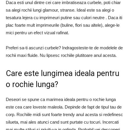
Daca esti unul dintre cei care imbratiseaza curbele, poti chiar
sa alegi rochii lungi glamour, stranse. Ideal este sa alegi o
tesatura lejera cu imprimeuri putine sau culori neutre . Daca iti
plac foarte mult imprimeurile (buline, flori sau altele), alege-le
mici pentru un efect vizual rafinat.
Preferi sa-ti ascunzi curbele? Indragosteste-te de modelele de
rochii maxi fluide. Nu lipsesc rochiile plutitoare anul acesta.
Care este lungimea ideala pentru
o rochie lunga?
Deseori se spune ca marimea ideala pentru o rochie lunga
este cea care loveste maleola. Depinde de fapt de tipul tau de
corp. Rochiile midi sunt foarte trendy anul acesta si redefinesc
silueta, mai ales atunci cand sunt purtate cu tocuri. Incercati
mai multe stiluri si priviti-va in oglinda. Probabil vei descoperi