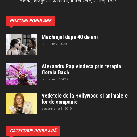
moda, dragoste & relatii, frumusete, si timp liber.
POSTURI POPULARE
Machiajul dupa 40 de ani
ianuarie 2, 2020
Alexandru Pap vindeca prin terapia
florala Bach
ianuarie 27, 2019
Vedetele de la Hollywood si animalele
lor de companie
decembrie 8, 2019
CATEGORIE POPULARĂ