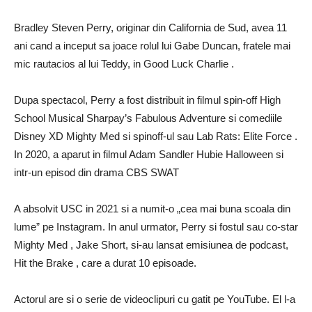
Bradley Steven Perry, originar din California de Sud, avea 11
ani cand a inceput sa joace rolul lui Gabe Duncan, fratele mai
mic rautacios al lui Teddy, in Good Luck Charlie .
Dupa spectacol, Perry a fost distribuit in filmul spin-off High
School Musical Sharpay’s Fabulous Adventure si comediile
Disney XD Mighty Med si spinoff-ul sau Lab Rats: Elite Force .
In 2020, a aparut in filmul Adam Sandler Hubie Halloween si
intr-un episod din drama CBS SWAT
A absolvit USC in 2021 si a numit-o „cea mai buna scoala din
lume” pe Instagram. In anul urmator, Perry si fostul sau co-star
Mighty Med , Jake Short, si-au lansat emisiunea de podcast,
Hit the Brake , care a durat 10 episoade.
Actorul are si o serie de videoclipuri cu gatit pe YouTube. El l-a