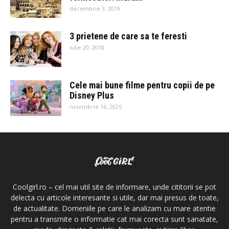
decembrie 3, 2019
3 prietene de care sa te feresti
iulie 20, 2018
Cele mai bune filme pentru copii de pe
Disney Plus
noiembrie 16, 2025
Coolgirl.ro – cel mai util site de informare, unde cititorii se pot
delecta cu articole interesante si utile, dar mai presus de toate,
de actualitate. Domeniile pe care le analizam cu mare atentie
pentru a transmite o informatie cat mai corecta sunt sanatate,