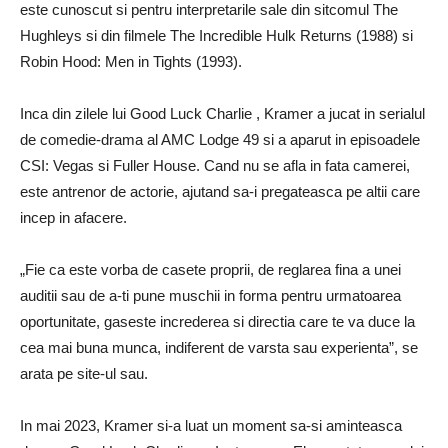
este cunoscut si pentru interpretarile sale din sitcomul The
Hughleys si din filmele The Incredible Hulk Returns (1988) si
Robin Hood: Men in Tights (1993).
Inca din zilele lui Good Luck Charlie , Kramer a jucat in serialul
de comedie-drama al AMC Lodge 49 si a aparut in episoadele
CSI: Vegas si Fuller House. Cand nu se afla in fata camerei,
este antrenor de actorie, ajutand sa-i pregateasca pe altii care
incep in afacere.
„Fie ca este vorba de casete proprii, de reglarea fina a unei
auditii sau de a-ti pune muschii in forma pentru urmatoarea
oportunitate, gaseste increderea si directia care te va duce la
cea mai buna munca, indiferent de varsta sau experienta”, se
arata pe site-ul sau.
In mai 2023, Kramer si-a luat un moment sa-si aminteasca