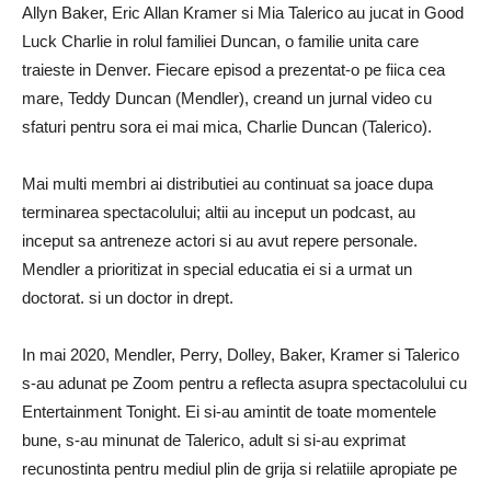
Allyn Baker, Eric Allan Kramer si Mia Talerico au jucat in Good
Luck Charlie in rolul familiei Duncan, o familie unita care
traieste in Denver. Fiecare episod a prezentat-o ​​pe fiica cea
mare, Teddy Duncan (Mendler), creand un jurnal video cu
sfaturi pentru sora ei mai mica, Charlie Duncan (Talerico).
Mai multi membri ai distributiei au continuat sa joace dupa
terminarea spectacolului; altii au inceput un podcast, au
inceput sa antreneze actori si au avut repere personale.
Mendler a prioritizat in special educatia ei si a urmat un
doctorat. si un doctor in drept.
In mai 2020, Mendler, Perry, Dolley, Baker, Kramer si Talerico
s-au adunat pe Zoom pentru a reflecta asupra spectacolului cu
Entertainment Tonight. Ei si-au amintit de toate momentele
bune, s-au minunat de Talerico, adult si si-au exprimat
recunostinta pentru mediul plin de grija si relatiile apropiate pe