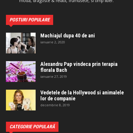
moda, dragoste & relatii, frumusete, si timp liber.
POSTURI POPULARE
Machiajul dupa 40 de ani
ianuarie 2, 2020
Alexandru Pap vindeca prin terapia
florala Bach
ianuarie 27, 2019
Vedetele de la Hollywood si animalele
lor de companie
decembrie 8, 2019
CATEGORIE POPULARĂ