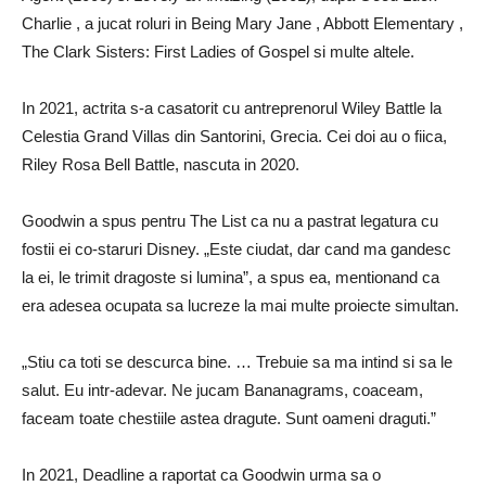
Charlie , a jucat roluri in Being Mary Jane , Abbott Elementary ,
The Clark Sisters: First Ladies of Gospel si multe altele.
In 2021, actrita s-a casatorit cu antreprenorul Wiley Battle la
Celestia Grand Villas din Santorini, Grecia. Cei doi au o fiica,
Riley Rosa Bell Battle, nascuta in 2020.
Goodwin a spus pentru The List ca nu a pastrat legatura cu
fostii ei co-staruri Disney. „Este ciudat, dar cand ma gandesc
la ei, le trimit dragoste si lumina”, a spus ea, mentionand ca
era adesea ocupata sa lucreze la mai multe proiecte simultan.
„Stiu ca toti se descurca bine. … Trebuie sa ma intind si sa le
salut. Eu intr-adevar. Ne jucam Bananagrams, coaceam,
faceam toate chestiile astea dragute. Sunt oameni draguti.”
In 2021, Deadline a raportat ca Goodwin urma sa o