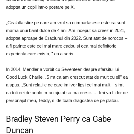
adoptat un copil intr-o postare pe X.
„Cealalta stire pe care am vrut sa o impartasesc este ca sunt
mama unui baiat dulce de 4 ani. Am inceput sa creez in 2021,
adoptat aproape de Craciunul din 2022. Sunt atat de norocos –
a fi parinte este cel mai mare cadou si cea mai definitorie
experienta care exista, ” ea a scris.
In 2014, Mendler a vorbit cu Seventeen despre sfarsitul lui
Good Luck Charlie. „Simt ca am crescut atat de mult cu el!” ea
a spus. „Sunt relatiile de care imi vor lipsi cel mai mult – simt
ca toti cei de acolo m-au ajutat sa ma cresc. … Imi va fi dor de
personajul meu, Teddy, si de toata dragostea de pe platou.”
Bradley Steven Perry ca Gabe
Duncan