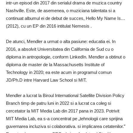
intr-un episod din 2017 din serialul drama de muzica country
Nashville. Este, de asemenea, o muziciana talentata si a
continuat albumul ei de debut de succes, Hello My Name Is…
(2012), cu un EP din 2016 intitulat Nemesis .
De atunci, Mendler a urmat o alta pasiune: educatia ei. In
2016, a absolvit Universitatea din California de Sud cu o
diploma in antropologie, conform LinkedIn. Mendler a obtinut o
diploma de master de la Massachusetts Institute of
Technology in 2020; ea este acum in programul comun
JD/Ph.D intre Harvard Law School si MIT.
Mendler a lucrat la Biroul International Satellite Division Policy
Branch timp de patru luni in 2022 si a lucrat ca coleg si
cercetator la MIT Media Lab din 2017 pana in 2023. Potrivit
MIT Media Lab, ea s-a concentrat pe „tehnologii care sprijina
guvernarea incluziva si colaborativa. si implicarea cetatenilor.”