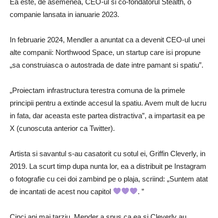
Ea este, de asemenea, CEO-ul si co-fondatorul Stealth, o
companie lansata in ianuarie 2023.
In februarie 2024, Mendler a anuntat ca a devenit CEO-ul unei
alte companii: Northwood Space, un startup care isi propune
„sa construiasca o autostrada de date intre pamant si spatiu”.
„Proiectam infrastructura terestra comuna de la primele
principii pentru a extinde accesul la spatiu. Avem mult de lucru
in fata, dar aceasta este partea distractiva”, a impartasit ea pe
X (cunoscuta anterior ca Twitter).
Artista si savantul s-au casatorit cu sotul ei, Griffin Cleverly, in
2019. La scurt timp dupa nunta lor, ea a distribuit pe Instagram
o fotografie cu cei doi zambind pe o plaja, scriind: „Suntem atat
de incantati de acest nou capitol
. ”
Cinci ani mai tarziu, Mender a spus ca ea si Cleverly au