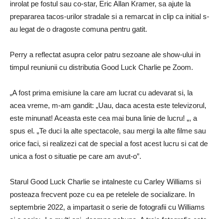
inrolat pe fostul sau co-star, Eric Allan Kramer, sa ajute la
prepararea tacos-urilor stradale si a remarcat in clip ca initial s-
au legat de o dragoste comuna pentru gatit.
Perry a reflectat asupra celor patru sezoane ale show-ului in
timpul reuniunii cu distributia Good Luck Charlie pe Zoom.
„A fost prima emisiune la care am lucrat cu adevarat si, la
acea vreme, m-am gandit: „Uau, daca acesta este televizorul,
este minunat! Aceasta este cea mai buna linie de lucru! „, a
spus el. „Te duci la alte spectacole, sau mergi la alte filme sau
orice faci, si realizezi cat de special a fost acest lucru si cat de
unica a fost o situatie pe care am avut-o”.
Starul Good Luck Charlie se intalneste cu Carley Williams si
posteaza frecvent poze cu ea pe retelele de socializare. In
septembrie 2022, a impartasit o serie de fotografii cu Williams