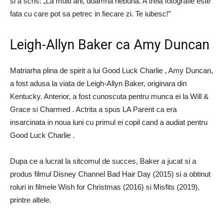
si a scris: „La multi ani, doamna nebuna. A treia fotografie este
fata cu care pot sa petrec in fiecare zi. Te iubesc!”
Leigh-Allyn Baker ca Amy Duncan
Matriarha plina de spirit a lui Good Luck Charlie , Amy Duncan,
a fost adusa la viata de Leigh-Allyn Baker, originara din
Kentucky. Anterior, a fost cunoscuta pentru munca ei la Will &
Grace si Charmed . Actrita a spus LA Parent ca era
insarcinata in noua luni cu primul ei copil cand a audiat pentru
Good Luck Charlie .
Dupa ce a lucrat la sitcomul de succes, Baker a jucat si a
produs filmul Disney Channel Bad Hair Day (2015) si a obtinut
roluri in filmele Wish for Christmas (2016) si Misfits (2019),
printre altele.