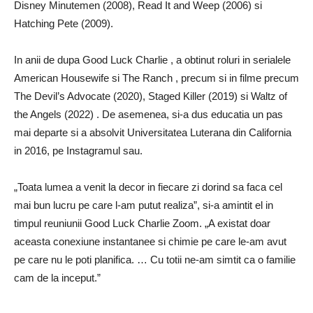
Disney Minutemen (2008), Read It and Weep (2006) si
Hatching Pete (2009).
In anii de dupa Good Luck Charlie , a obtinut roluri in serialele
American Housewife si The Ranch , precum si in filme precum
The Devil’s Advocate (2020), Staged Killer (2019) si Waltz of
the Angels (2022) . De asemenea, si-a dus educatia un pas
mai departe si a absolvit Universitatea Luterana din California
in 2016, pe Instagramul sau.
„Toata lumea a venit la decor in fiecare zi dorind sa faca cel
mai bun lucru pe care l-am putut realiza”, si-a amintit el in
timpul reuniunii Good Luck Charlie Zoom. „A existat doar
aceasta conexiune instantanee si chimie pe care le-am avut
pe care nu le poti planifica. … Cu totii ne-am simtit ca o familie
cam de la inceput.”