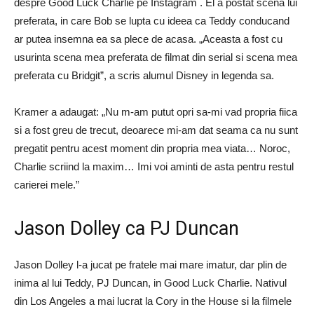
despre Good Luck Charlie pe Instagram . El a postat scena lui
preferata, in care Bob se lupta cu ideea ca Teddy conducand
ar putea insemna ea sa plece de acasa. „Aceasta a fost cu
usurinta scena mea preferata de filmat din serial si scena mea
preferata cu Bridgit”, a scris alumul Disney in legenda sa.
Kramer a adaugat: „Nu m-am putut opri sa-mi vad propria fiica
si a fost greu de trecut, deoarece mi-am dat seama ca nu sunt
pregatit pentru acest moment din propria mea viata… Noroc,
Charlie scriind la maxim… Imi voi aminti de asta pentru restul
carierei mele.”
Jason Dolley ca PJ Duncan
Jason Dolley l-a jucat pe fratele mai mare imatur, dar plin de
inima al lui Teddy, PJ Duncan, in Good Luck Charlie. Nativul
din Los Angeles a mai lucrat la Cory in the House si la filmele