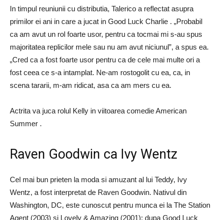
In timpul reuniunii cu distributia, Talerico a reflectat asupra
primilor ei ani in care a jucat in Good Luck Charlie . „Probabil
ca am avut un rol foarte usor, pentru ca tocmai mi s-au spus
majoritatea replicilor mele sau nu am avut niciunul”, a spus ea.
„Cred ca a fost foarte usor pentru ca de cele mai multe ori a
fost ceea ce s-a intamplat. Ne-am rostogolit cu ea, ca, in
scena tararii, m-am ridicat, asa ca am mers cu ea.
Actrita va juca rolul Kelly in viitoarea comedie American
Summer .
Raven Goodwin ca Ivy Wentz
Cel mai bun prieten la moda si amuzant al lui Teddy, Ivy
Wentz, a fost interpretat de Raven Goodwin. Nativul din
Washington, DC, este cunoscut pentru munca ei la The Station
Agent (2003) si Lovely & Amazing (2001); dupa Good Luck