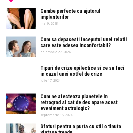
Gambe perfecte cu ajutorul
implanturilor
mai 9, 2018
Cum sa depasesti inceputul unei relatii
care este adesea inconfortabil?
noiembrie 27, 2024
Tipuri de crize epilectice si ce sa faci
in cazul unei astfel de crize
iulie 17, 2024
Cum ne afecteaza planetele in
retrograd si cat de des apare acest
eveniment astrologic?
septembrie 15, 2024
Sfaturi pentru a purta cu stil o tinuta
vintage trendy