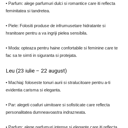
• Parfum: alege parfumuri dulci si romantice care iti reflecta
feminitatea si tandretea.
• Piele: Folositi produse de infrumusetare hidratante si
hranitoare pentru a va ingriji pielea sensibila.
• Moda: opteaza pentru haine confortabile si feminine care te
fac sa te simti in siguranta si protejata.
Leu (23 iulie – 22 august)
• Machiaj: foloseste tonuri aurii si stralucitoare pentru a-ti
evidentia carisma si eleganta.
• Par: alegeti coafuri uimitoare si sofisticate care reflecta
personalitatea dumneavoastra indrazneata.
• Parfum: alege parfumuri intense si elegante care iti reflecta