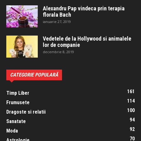
Alexandru Pap vindeca prin terapia
florala Bach
ianuarie 27, 2019
Vedetele de la Hollywood si animalele
lor de companie
decembrie 8, 2019
CATEGORIE POPULARĂ
161
Timp Liber
114
Frumusete
100
Dragoste si relatii
94
Sanatate
92
Moda
70
Astrologie