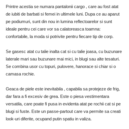
Printre acestia se numara pantalonii cargo , care au fost atat
de iubiti de barbati si femei in ultimele luni. Dupa ce au aparut
pe podiumuri, sunt din nou in lumina reflectoarelor si sunt
ideale pentru cei care vor sa calatoreasca toamna:
confortabile, la moda si potrivite pentru fiecare tip de corp.
Se gasesc atat cu talie inalta cat si cu talie joasa, cu buzunare
laterale mari sau buzunare mai mici, in blugi sau alte tesaturi.
Se combina usor cu topuri, pulovere, hanorace si chiar si o
camasa rochie.
Geaca de piele este inevitabila , capabila sa protejeze de frig,
dar fara a fi excesiv de grea. Este o piesa vestimentara
versatila, care poate fi pusa in evidenta atat pe rochii cat si pe
blugi si fuste. Este un passe-partout care va permite sa creati
look-uri diferite, ocupand putin spatiu in valiza.