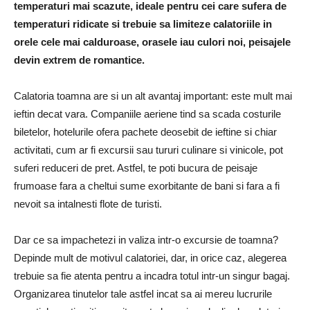
temperaturi mai scazute, ideale pentru cei care sufera de
temperaturi ridicate si trebuie sa limiteze calatoriile in
orele cele mai calduroase, orasele iau culori noi, peisajele
devin extrem de romantice.
Calatoria toamna are si un alt avantaj important: este mult mai
ieftin decat vara. Companiile aeriene tind sa scada costurile
biletelor, hotelurile ofera pachete deosebit de ieftine si chiar
activitati, cum ar fi excursii sau tururi culinare si vinicole, pot
suferi reduceri de pret. Astfel, te poti bucura de peisaje
frumoase fara a cheltui sume exorbitante de bani si fara a fi
nevoit sa intalnesti flote de turisti.
Dar ce sa impachetezi in valiza intr-o excursie de toamna?
Depinde mult de motivul calatoriei, dar, in orice caz, alegerea
trebuie sa fie atenta pentru a incadra totul intr-un singur bagaj.
Organizarea tinutelor tale astfel incat sa ai mereu lucrurile