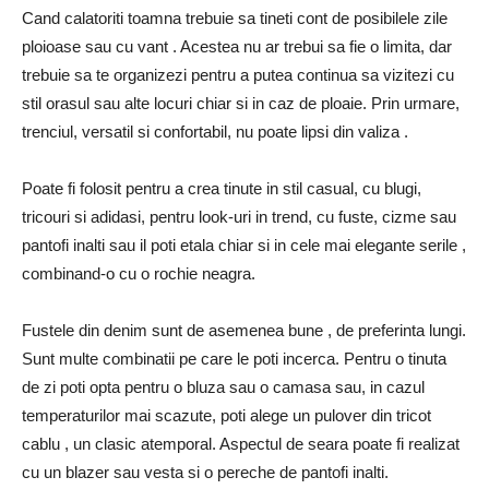
Cand calatoriti toamna trebuie sa tineti cont de posibilele zile
ploioase sau cu vant . Acestea nu ar trebui sa fie o limita, dar
trebuie sa te organizezi pentru a putea continua sa vizitezi cu
stil orasul sau alte locuri chiar si in caz de ploaie. Prin urmare,
trenciul, versatil si confortabil, nu poate lipsi din valiza .
Poate fi folosit pentru a crea tinute in stil casual, cu blugi,
tricouri si adidasi, pentru look-uri in trend, cu fuste, cizme sau
pantofi inalti sau il poti etala chiar si in cele mai elegante serile ,
combinand-o cu o rochie neagra.
Fustele din denim sunt de asemenea bune , de preferinta lungi.
Sunt multe combinatii pe care le poti incerca. Pentru o tinuta
de zi poti opta pentru o bluza sau o camasa sau, in cazul
temperaturilor mai scazute, poti alege un pulover din tricot
cablu , un clasic atemporal. Aspectul de seara poate fi realizat
cu un blazer sau vesta si o pereche de pantofi inalti.